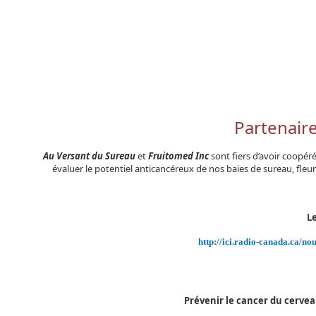
Partenaire
Au Versant du Sureau
et
Fruitomed Inc
sont fiers d’avoir coopér
évaluer le potentiel anticancéreux de nos baies de sureau, fle
L
http://ici.radio-canada.ca/no
Prévenir le cancer du cerve