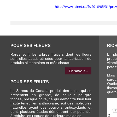
http://www.rcinet.ca/fr/2016/05/31/pre
POUR SES FLEURS
RIC
Rares sont les arbres fruitiers dont les fleurs
En pl
sont elles aussi, utilisées pour la fabrication de
prod
produits alimentaires et médicinaux.
vita
potas
En savoir +
Mais 
surea
POUR SES FRUITS
Québec
flav
Le Sureau du Canada produit des baies qui se
quercé
présentent en grappe, de couleur pourpre
foncée, presque noire, ce qui démontre bien leur
haute teneur en anthocyane, soit des molécules
naturelles ayant des pouvoirs antioxydants et
dont, plusieurs études démontrent leur potentiel
à réduire les risques de plusieurs maladies.